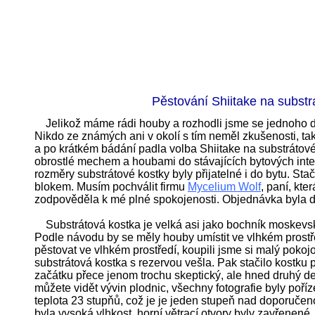
Pěstování Shiitake na subst
Jelikož máme rádi houby a rozhodli jsme se jednoho d
Nikdo ze známých ani v okolí s tím neměl zkušenosti, tak
a po krátkém bádání padla volba Shiitake na substrátové
obrostlé mechem a houbami do stávajících bytových inter
rozměry substrátové kostky byly přijatelné i do bytu. St
blokem. Musím pochválit firmu
Mycelium Wolf
, paní, kt
zodpověděla k mé plné spokojenosti. Objednávka byla 
Substrátová kostka je velká asi jako bochník moskevsk
Podle návodu by se měly houby umístit ve vlhkém prostře
pěstovat ve vlhkém prostředí, koupili jsme si malý poko
substrátová kostka s rezervou vešla. Pak stačilo kostku p
začátku přece jenom trochu skeptický, ale hned druhý de
můžete vidět vývin plodnic, všechny fotografie byly poříz
teplota 23 stupňů, což je je jeden stupeň nad doporučen
byla vysoká vlhkost, horní větrací otvory byly zavřenen
é,