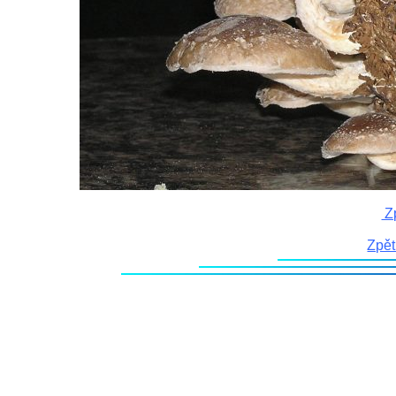
Zp
Zpět