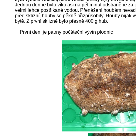
Jednou denně bylo víko asi na pět minut odstraněné za ú
velmi lehce postříkané vodou. Přenášení houbám nevadil
před sklizní, houby se pěkně přizpůsobily. Houby nijak 
bytě. Z první sklizně bylo přesně 400 g hub.
První den, je patrný počáteční vývin plodnic